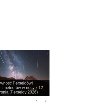
na się sezon na
je obłoków srebrzystych!