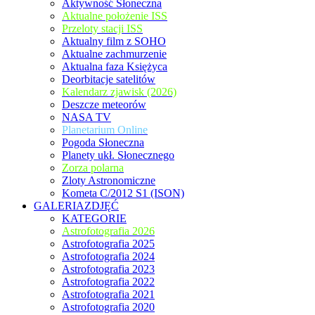
Aktywność Słoneczna
Aktualne położenie ISS
Przeloty stacji ISS
Aktualny film z SOHO
Aktualne zachmurzenie
Aktualna faza Księżyca
Deorbitacje satelitów
Kalendarz zjawisk (2026)
Deszcze meteorów
NASA TV
Planetarium Online
Pogoda Słoneczna
Planety ukł. Słonecznego
Zorza polarna
Zloty Astronomiczne
Kometa C/2012 S1 (ISON)
GALERIAZDJĘĆ
KATEGORIE
Astrofotografia 2026
Astrofotografia 2025
Astrofotografia 2024
Astrofotografia 2023
Astrofotografia 2022
Astrofotografia 2021
Astrofotografia 2020