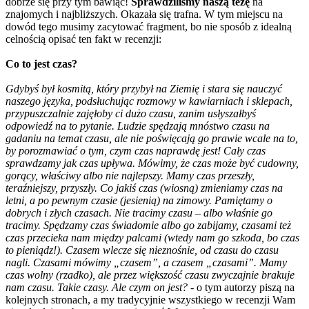
dobrze się przy tym bawiąc!
Sprawdziliśmy naszą tezę
na
znajomych i najbliższych. Okazała się trafna. W tym miejscu na
dowód tego musimy zacytować fragment, bo nie sposób z idealną
celnością opisać ten fakt w recenzji:
Co to jest czas?
Gdybyś był kosmitą, który przybył na Ziemię i stara się nauczyć
naszego języka, podsłuchując rozmowy w kawiarniach i sklepach,
przypuszczalnie zajęłoby ci dużo czasu, zanim usłyszałbyś
odpowiedź na to pytanie. Ludzie spędzają mnóstwo czasu na
gadaniu na temat czasu, ale nie poświęcają go prawie wcale na to,
by porozmawiać o tym, czym czas naprawdę jest! Cały czas
sprawdzamy jak czas upływa. Mówimy, że czas może być cudowny,
gorący, właściwy albo nie najlepszy. Mamy czas przeszły,
teraźniejszy, przyszły. Co jakiś czas (wiosną) zmieniamy czas na
letni, a po pewnym czasie (jesienią) na zimowy. Pamiętamy o
dobrych i złych czasach. Nie tracimy czasu – albo właśnie go
tracimy. Spędzamy czas świadomie albo go zabijamy, czasami też
czas przecieka nam między palcami (wtedy nam go szkoda, bo czas
to pieniądz!). Czasem wlecze się nieznośnie, od czasu do czasu
nagli. Czasami mówimy „czasem”, a czasem „czasami”. Mamy
czas wolny (rzadko), ale przez większość czasu zwyczajnie brakuje
nam czasu. Takie czasy. Ale czym on jest?
- o tym autorzy piszą na
kolejnych stronach, a my tradycyjnie wszystkiego w recenzji Wam