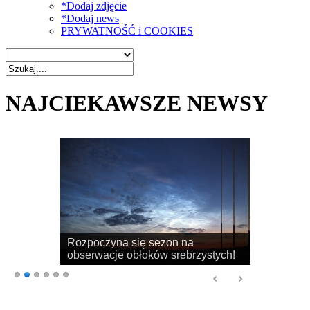
*Dodaj zdjęcie
*Dodaj news
PRYWATNOŚĆ i COOKIES
NAJCIEKAWSZE NEWSY
Rozpoczyna się sezon na
obserwacje obłoków srebrzystych!