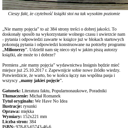
Cieszy fakt, że czytelność książki stoi na tak wysokim poziomie
„Nie mamy pojęcia” to aż 384 strony treści o dobrej jakości. To
doskonały sposób na wykorzystanie wolnego czasu i uwierzcie nam
- pytania i odpowiedzi zawarte w książce już w blokach startowych
pokonują pytania i odpowiedzi konstruowane na potrzeby programu
„
Milionerzy
”. Udzielił nam się nieco styl w jakim piszą autorzy
książki, ale może to i dobrze?
Premiera „nie mamy pojęcia” wydawnictwa Insignis będzie mieć
miejsce już 25.10.2017 r. Zapewnijcie sobie nowe źródło wiedzy.
Potwierdzicie, że warto, bo w końcu łączy nas wspólna pasja i
wszyscy „
mamy jakieś pojęcie
”.
Gatunek:
Literatura faktu, Popularnonaukowe, Poradniki
Tłumaczenie:
Michał Romanek
Tytuł oryginału:
We Have No Idea
Ilustracje:
rysunki
Oprawa:
miękka
Wymiary:
152x221 mm
Liczba stron:
384
ISBN:
978-83-65743-46-6