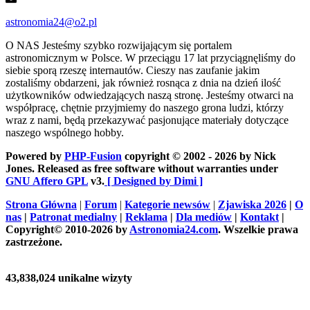
astronomia24@o2.pl
O NAS
Jesteśmy szybko rozwijającym się portalem
astronomicznym w Polsce. W przeciągu 17 lat przyciągnęliśmy do
siebie sporą rzeszę internautów. Cieszy nas zaufanie jakim
zostaliśmy obdarzeni, jak również rosnąca z dnia na dzień ilość
użytkowników odwiedzających naszą stronę. Jesteśmy otwarci na
współpracę, chętnie przyjmiemy do naszego grona ludzi, którzy
wraz z nami, będą przekazywać pasjonujące materiały dotyczące
naszego wspólnego hobby.
Powered by
PHP-Fusion
copyright © 2002 - 2026 by Nick
Jones. Released as free software without warranties under
GNU Affero GPL
v3.
[ Designed by Dimi ]
Strona Główna
|
Forum
|
Kategorie newsów
|
Zjawiska 2026
|
O
nas
|
Patronat medialny
|
Reklama
|
Dla mediów
|
Kontakt
|
Copyright© 2010-2026 by
Astronomia24.com
. Wszelkie prawa
zastrzeżone.
43,838,024 unikalne wizyty