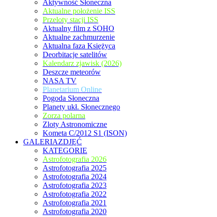
Aktywność Słoneczna
Aktualne położenie ISS
Przeloty stacji ISS
Aktualny film z SOHO
Aktualne zachmurzenie
Aktualna faza Księżyca
Deorbitacje satelitów
Kalendarz zjawisk (2026)
Deszcze meteorów
NASA TV
Planetarium Online
Pogoda Słoneczna
Planety ukł. Słonecznego
Zorza polarna
Zloty Astronomiczne
Kometa C/2012 S1 (ISON)
GALERIAZDJĘĆ
KATEGORIE
Astrofotografia 2026
Astrofotografia 2025
Astrofotografia 2024
Astrofotografia 2023
Astrofotografia 2022
Astrofotografia 2021
Astrofotografia 2020