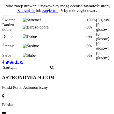
Tylko zarejestrowani użytkownicy mogą oceniać zawartość strony
Zaloguj się
lub
zarejestruj
, żeby móc zagłosować.
Świetne!
100%
[3 głosy]
Bardzo
[0
0%
dobre
głosów]
[0
Dobre
0%
głosów]
[0
Średnie
0%
głosów]
[0
Słabe
0%
głosów]
ASTRONOMIA
24.COM
Polski Portal Astronomiczny
Polska