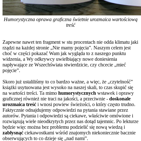
Humorystyczna oprawa graficzna świetnie urozmaica wartościową
treść
Zapewne nawet ten fragment w stu procentach nie odda klimatu jaki
rządzi na każdej stronie „Nie mamy pojęcia”. Naszym celem jest
choć w części pokazać Wam jak wygląda to z naszego punktu
widzenia, a Wy odkrywcy uwielbiający nowe doniesienia
napływające ze Wszechświata stwierdzicie, czy chcecie „mieć
pojęcie”.
Skoro już ustaliliśmy to co bardzo ważne, a więc, że „czytelność”
książki usytuowana jest wysoko na naszej skali, to czas skupić się
na wartości treści. Ta mimo
humorystycznych
wstawek i oprawy
graficznej również nie traci na jakości, a przeciwnie -
doskonale
urozmaica treść
i wnosi powiew świeżości, o który często trudno.
Faktycznie odnajdujemy odpowiedzi na pytania stawiane przez
autorów. Pytania i odpowiedzi są ciekawe, właściwie omówione i
rozwiązują wiele nieodkrytych przez nas dotąd tajemnic. Po lekturze
będzie więc można bez problemu podzielić się nową wiedzą i
zabłysnąć
ciekawostkami wśród znajomych niekoniecznie bacznie
obserwujących to co dzieje się „nad nami”.