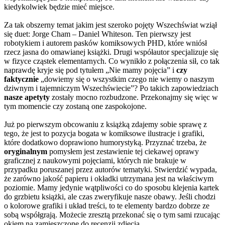
kiedykolwiek będzie mieć miejsce.
Za tak obszerny temat jakim jest szeroko pojęty Wszechświat wziął
się duet: Jorge Cham – Daniel Whiteson. Ten pierwszy jest
robotykiem i autorem pasków komiksowych PHD, które wniósł
rzecz jasna do omawianej książki. Drugi współautor specjalizuje się
w fizyce cząstek elementarnych. Co wynikło z połączenia sił, co tak
naprawdę kryje się pod tytułem „Nie mamy pojęcia” i
czy
faktycznie
„dowiemy się o wszystkim czego nie wiemy o naszym
dziwnym i tajemniczym Wszechświecie”? Po takich zapowiedziach
nasze apetyty
zostały mocno rozbudzone. Przekonajmy się więc w
tym momencie czy zostaną one zaspokojone.
Już po pierwszym obcowaniu z książką zdajemy sobie sprawę z
tego, że jest to pozycja bogata w komiksowe ilustracje i grafiki,
które dodatkowo doprawiono humorystyką. Przyznać trzeba, że
oryginalnym
pomysłem jest zestawienie tej ciekawej oprawy
graficznej z naukowymi pojęciami, których nie brakuje w
przypadku poruszanej przez autorów tematyki. Stwierdzić wypada,
że zarówno jakość papieru i okładki utrzymana jest na właściwym
poziomie. Mamy jedynie wątpliwości co do sposobu klejenia kartek
do grzbietu książki, ale czas zweryfikuje nasze obawy. Jeśli chodzi
o kolorowe grafiki i układ treści, to te elementy bardzo dobrze ze
sobą współgrają. Możecie zresztą przekonać się o tym sami rzucając
okiem na zamieszczone do recenzji zdjęcia.