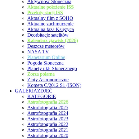
Aktywność Słoneczna
Aktualne położenie ISS
Przeloty stacji ISS
Aktualny film z SOHO
Aktualne zachmurzenie
Aktualna faza Księżyca
Deorbitacje satelitów
Kalendarz zjawisk (2026)
Deszcze meteorów
NASA TV
Planetarium Online
Pogoda Słoneczna
Planety ukł. Słonecznego
Zorza polarna
Zloty Astronomiczne
Kometa C/2012 S1 (ISON)
GALERIAZDJĘĆ
KATEGORIE
Astrofotografia 2026
Astrofotografia 2025
Astrofotografia 2024
Astrofotografia 2023
Astrofotografia 2022
Astrofotografia 2021
Astrofotografia 2020