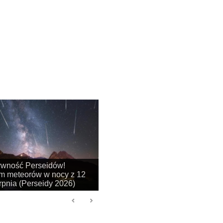
na się sezon na
je obłoków srebrzystych!