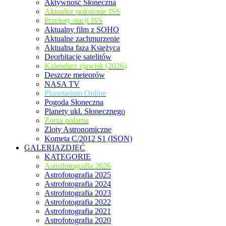
Aktywność Słoneczna
Aktualne położenie ISS
Przeloty stacji ISS
Aktualny film z SOHO
Aktualne zachmurzenie
Aktualna faza Księżyca
Deorbitacje satelitów
Kalendarz zjawisk (2026)
Deszcze meteorów
NASA TV
Planetarium Online
Pogoda Słoneczna
Planety ukł. Słonecznego
Zorza polarna
Zloty Astronomiczne
Kometa C/2012 S1 (ISON)
GALERIAZDJĘĆ
KATEGORIE
Astrofotografia 2026
Astrofotografia 2025
Astrofotografia 2024
Astrofotografia 2023
Astrofotografia 2022
Astrofotografia 2021
Astrofotografia 2020