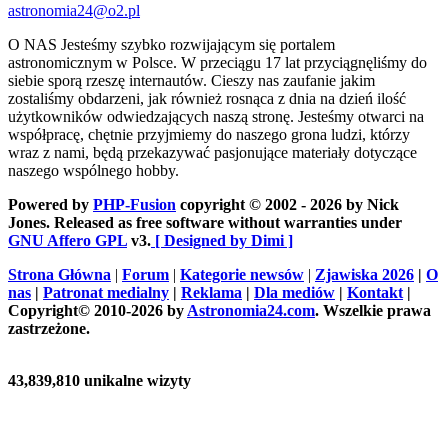
astronomia24@o2.pl
O NAS
Jesteśmy szybko rozwijającym się portalem
astronomicznym w Polsce. W przeciągu 17 lat przyciągnęliśmy do
siebie sporą rzeszę internautów. Cieszy nas zaufanie jakim
zostaliśmy obdarzeni, jak również rosnąca z dnia na dzień ilość
użytkowników odwiedzających naszą stronę. Jesteśmy otwarci na
współpracę, chętnie przyjmiemy do naszego grona ludzi, którzy
wraz z nami, będą przekazywać pasjonujące materiały dotyczące
naszego wspólnego hobby.
Powered by
PHP-Fusion
copyright © 2002 - 2026 by Nick
Jones. Released as free software without warranties under
GNU Affero GPL
v3.
[ Designed by Dimi ]
Strona Główna
|
Forum
|
Kategorie newsów
|
Zjawiska 2026
|
O
nas
|
Patronat medialny
|
Reklama
|
Dla mediów
|
Kontakt
|
Copyright© 2010-2026 by
Astronomia24.com
. Wszelkie prawa
zastrzeżone.
43,839,810 unikalne wizyty