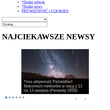
*Dodaj zdjęcie
*Dodaj news
PRYWATNOŚĆ i COOKIES
NAJCIEKAWSZE NEWSY
Rozpoczyna się sezon na
obserwacje obłoków srebrzystych!