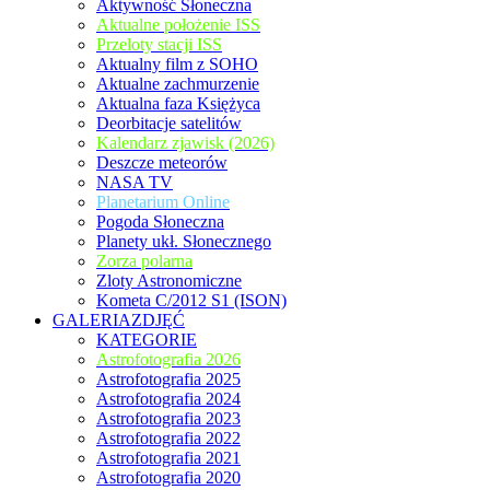
Aktywność Słoneczna
Aktualne położenie ISS
Przeloty stacji ISS
Aktualny film z SOHO
Aktualne zachmurzenie
Aktualna faza Księżyca
Deorbitacje satelitów
Kalendarz zjawisk (2026)
Deszcze meteorów
NASA TV
Planetarium Online
Pogoda Słoneczna
Planety ukł. Słonecznego
Zorza polarna
Zloty Astronomiczne
Kometa C/2012 S1 (ISON)
GALERIAZDJĘĆ
KATEGORIE
Astrofotografia 2026
Astrofotografia 2025
Astrofotografia 2024
Astrofotografia 2023
Astrofotografia 2022
Astrofotografia 2021
Astrofotografia 2020