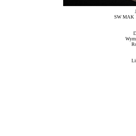
SW MAK 1
D
Wymia
Ro
Li