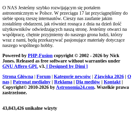
O NAS
Jesteśmy szybko rozwijającym się portalem
astronomicznym w Polsce. W przeciągu 17 lat przyciągnęliśmy do
siebie sporą rzeszę internautów. Cieszy nas zaufanie jakim
zostaliśmy obdarzeni, jak również rosnąca z dnia na dzień ilość
użytkowników odwiedzających naszą stronę. Jesteśmy otwarci na
współpracę, chętnie przyjmiemy do naszego grona ludzi, którzy
wraz z nami, będą przekazywać pasjonujące materiały dotyczące
naszego wspólnego hobby.
Powered by
PHP-Fusion
copyright © 2002 - 2026 by Nick
Jones. Released as free software without warranties under
GNU Affero GPL
v3.
[ Designed by Dimi ]
Strona Główna
|
Forum
|
Kategorie newsów
|
Zjawiska 2026
|
O
nas
|
Patronat medialny
|
Reklama
|
Dla mediów
|
Kontakt
|
Copyright© 2010-2026 by
Astronomia24.com
. Wszelkie prawa
zastrzeżone.
43,843,426 unikalne wizyty