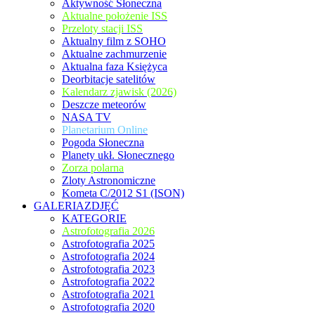
Aktywność Słoneczna
Aktualne położenie ISS
Przeloty stacji ISS
Aktualny film z SOHO
Aktualne zachmurzenie
Aktualna faza Księżyca
Deorbitacje satelitów
Kalendarz zjawisk (2026)
Deszcze meteorów
NASA TV
Planetarium Online
Pogoda Słoneczna
Planety ukł. Słonecznego
Zorza polarna
Zloty Astronomiczne
Kometa C/2012 S1 (ISON)
GALERIAZDJĘĆ
KATEGORIE
Astrofotografia 2026
Astrofotografia 2025
Astrofotografia 2024
Astrofotografia 2023
Astrofotografia 2022
Astrofotografia 2021
Astrofotografia 2020