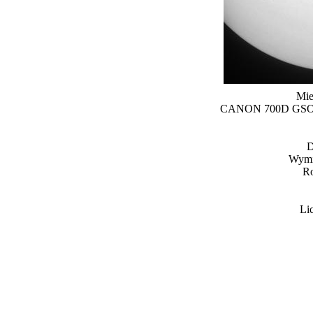
Mie
CANON 700D GSO 15
D
Wymia
Ro
Li