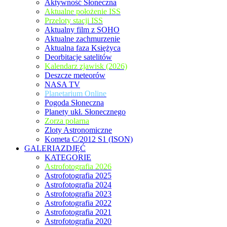
Aktywność Słoneczna
Aktualne położenie ISS
Przeloty stacji ISS
Aktualny film z SOHO
Aktualne zachmurzenie
Aktualna faza Księżyca
Deorbitacje satelitów
Kalendarz zjawisk (2026)
Deszcze meteorów
NASA TV
Planetarium Online
Pogoda Słoneczna
Planety ukł. Słonecznego
Zorza polarna
Zloty Astronomiczne
Kometa C/2012 S1 (ISON)
GALERIAZDJĘĆ
KATEGORIE
Astrofotografia 2026
Astrofotografia 2025
Astrofotografia 2024
Astrofotografia 2023
Astrofotografia 2022
Astrofotografia 2021
Astrofotografia 2020