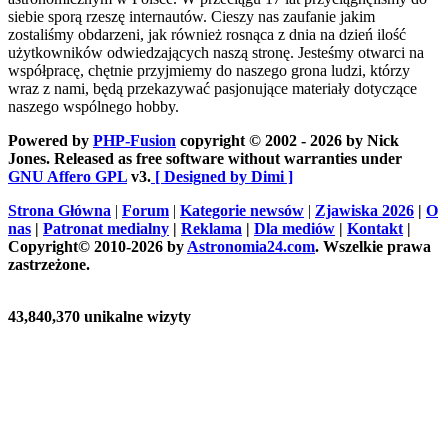
siebie sporą rzeszę internautów. Cieszy nas zaufanie jakim
zostaliśmy obdarzeni, jak również rosnąca z dnia na dzień ilość
użytkowników odwiedzających naszą stronę. Jesteśmy otwarci na
współpracę, chętnie przyjmiemy do naszego grona ludzi, którzy
wraz z nami, będą przekazywać pasjonujące materiały dotyczące
naszego wspólnego hobby.
Powered by
PHP-Fusion
copyright © 2002 - 2026 by Nick
Jones. Released as free software without warranties under
GNU Affero GPL
v3.
[ Designed by Dimi ]
Strona Główna
|
Forum
|
Kategorie newsów
|
Zjawiska 2026
|
O
nas
|
Patronat medialny
|
Reklama
|
Dla mediów
|
Kontakt
|
Copyright© 2010-2026 by
Astronomia24.com
. Wszelkie prawa
zastrzeżone.
43,840,370 unikalne wizyty