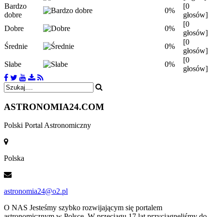
Bardzo
[0
0%
dobre
głosów]
[0
Dobre
0%
głosów]
[0
Średnie
0%
głosów]
[0
Słabe
0%
głosów]
ASTRONOMIA
24.COM
Polski Portal Astronomiczny
Polska
astronomia24@o2.pl
O NAS
Jesteśmy szybko rozwijającym się portalem
astronomicznym w Polsce. W przeciągu 17 lat przyciągnęliśmy do