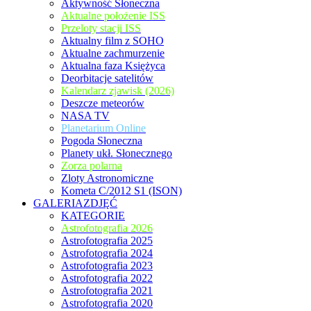
Aktywność Słoneczna
Aktualne położenie ISS
Przeloty stacji ISS
Aktualny film z SOHO
Aktualne zachmurzenie
Aktualna faza Księżyca
Deorbitacje satelitów
Kalendarz zjawisk (2026)
Deszcze meteorów
NASA TV
Planetarium Online
Pogoda Słoneczna
Planety ukł. Słonecznego
Zorza polarna
Zloty Astronomiczne
Kometa C/2012 S1 (ISON)
GALERIAZDJĘĆ
KATEGORIE
Astrofotografia 2026
Astrofotografia 2025
Astrofotografia 2024
Astrofotografia 2023
Astrofotografia 2022
Astrofotografia 2021
Astrofotografia 2020