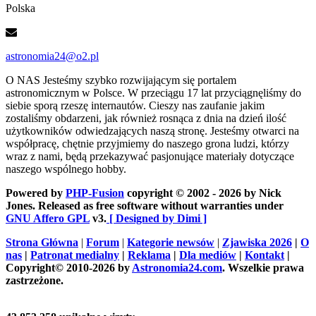
Polska
astronomia24@o2.pl
O NAS
Jesteśmy szybko rozwijającym się portalem
astronomicznym w Polsce. W przeciągu 17 lat przyciągnęliśmy do
siebie sporą rzeszę internautów. Cieszy nas zaufanie jakim
zostaliśmy obdarzeni, jak również rosnąca z dnia na dzień ilość
użytkowników odwiedzających naszą stronę. Jesteśmy otwarci na
współpracę, chętnie przyjmiemy do naszego grona ludzi, którzy
wraz z nami, będą przekazywać pasjonujące materiały dotyczące
naszego wspólnego hobby.
Powered by
PHP-Fusion
copyright © 2002 - 2026 by Nick
Jones. Released as free software without warranties under
GNU Affero GPL
v3.
[ Designed by Dimi ]
Strona Główna
|
Forum
|
Kategorie newsów
|
Zjawiska 2026
|
O
nas
|
Patronat medialny
|
Reklama
|
Dla mediów
|
Kontakt
|
Copyright© 2010-2026 by
Astronomia24.com
. Wszelkie prawa
zastrzeżone.