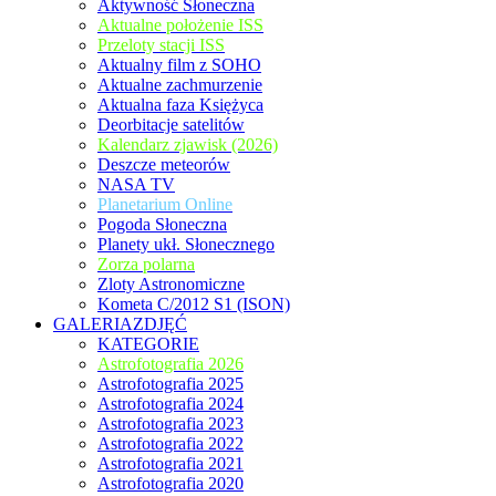
Aktywność Słoneczna
Aktualne położenie ISS
Przeloty stacji ISS
Aktualny film z SOHO
Aktualne zachmurzenie
Aktualna faza Księżyca
Deorbitacje satelitów
Kalendarz zjawisk (2026)
Deszcze meteorów
NASA TV
Planetarium Online
Pogoda Słoneczna
Planety ukł. Słonecznego
Zorza polarna
Zloty Astronomiczne
Kometa C/2012 S1 (ISON)
GALERIAZDJĘĆ
KATEGORIE
Astrofotografia 2026
Astrofotografia 2025
Astrofotografia 2024
Astrofotografia 2023
Astrofotografia 2022
Astrofotografia 2021
Astrofotografia 2020