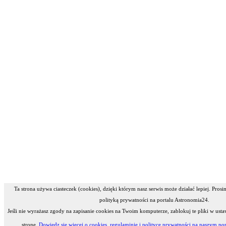
Ta strona używa ciasteczek (cookies), dzięki którym nasz serwis może działać lepiej. Pros
polityką prywatności na portalu Astronomia24.
Jeśli nie wyrażasz zgody na zapisanie cookies na Twoim komputerze, zablokuj te pliki w usta
stronę.
Dowiedz się więcej o cookies, regulaminie i polityce prywatności na naszym por