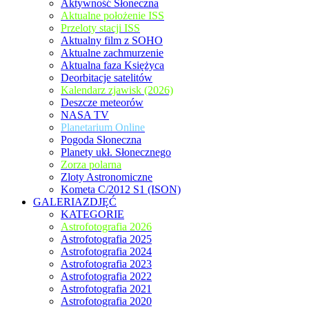
Aktywność Słoneczna
Aktualne położenie ISS
Przeloty stacji ISS
Aktualny film z SOHO
Aktualne zachmurzenie
Aktualna faza Księżyca
Deorbitacje satelitów
Kalendarz zjawisk (2026)
Deszcze meteorów
NASA TV
Planetarium Online
Pogoda Słoneczna
Planety ukł. Słonecznego
Zorza polarna
Zloty Astronomiczne
Kometa C/2012 S1 (ISON)
GALERIAZDJĘĆ
KATEGORIE
Astrofotografia 2026
Astrofotografia 2025
Astrofotografia 2024
Astrofotografia 2023
Astrofotografia 2022
Astrofotografia 2021
Astrofotografia 2020