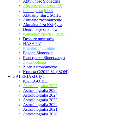
Aktywność Słoneczna
Aktualne położenie ISS
Przeloty stacji ISS
Aktualny film z SOHO
Aktualne zachmurzenie
Aktualna faza Księżyca
Deorbitacje satelitów
Kalendarz zjawisk (2026)
Deszcze meteorów
NASA TV
Planetarium Online
Pogoda Słoneczna
Planety ukł. Słonecznego
Zorza polarna
Zloty Astronomiczne
Kometa C/2012 S1 (ISON)
GALERIAZDJĘĆ
KATEGORIE
Astrofotografia 2026
Astrofotografia 2025
Astrofotografia 2024
Astrofotografia 2023
Astrofotografia 2022
Astrofotografia 2021
Astrofotografia 2020