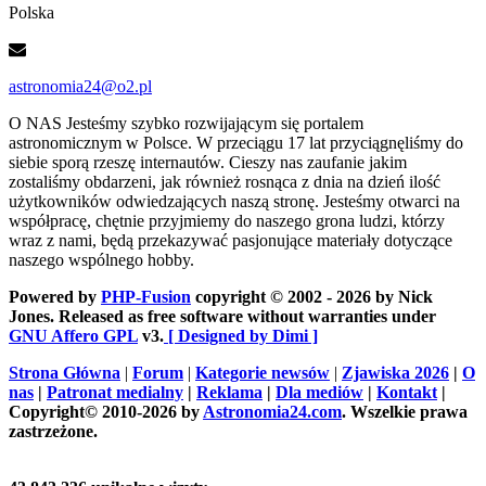
Polska
astronomia24@o2.pl
O NAS
Jesteśmy szybko rozwijającym się portalem
astronomicznym w Polsce. W przeciągu 17 lat przyciągnęliśmy do
siebie sporą rzeszę internautów. Cieszy nas zaufanie jakim
zostaliśmy obdarzeni, jak również rosnąca z dnia na dzień ilość
użytkowników odwiedzających naszą stronę. Jesteśmy otwarci na
współpracę, chętnie przyjmiemy do naszego grona ludzi, którzy
wraz z nami, będą przekazywać pasjonujące materiały dotyczące
naszego wspólnego hobby.
Powered by
PHP-Fusion
copyright © 2002 - 2026 by Nick
Jones. Released as free software without warranties under
GNU Affero GPL
v3.
[ Designed by Dimi ]
Strona Główna
|
Forum
|
Kategorie newsów
|
Zjawiska 2026
|
O
nas
|
Patronat medialny
|
Reklama
|
Dla mediów
|
Kontakt
|
Copyright© 2010-2026 by
Astronomia24.com
. Wszelkie prawa
zastrzeżone.