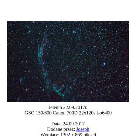
Jelenin 22.09.2017r.
GSO 150/600 Canon 700D 22x120s iso6400
Data: 24.09.2017
Dodane przez:
Joseph
Wymiary: 1302 x 869 pikseli