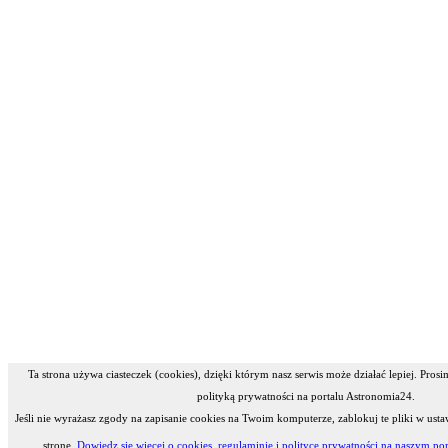
Ta strona używa ciasteczek (cookies), dzięki którym nasz serwis może działać lepiej. Pros
polityką prywatności na portalu Astronomia24.
Jeśli nie wyrażasz zgody na zapisanie cookies na Twoim komputerze, zablokuj te pliki w usta
stronę.
Dowiedz się więcej o cookies, regulaminie i polityce prywatności na naszym por