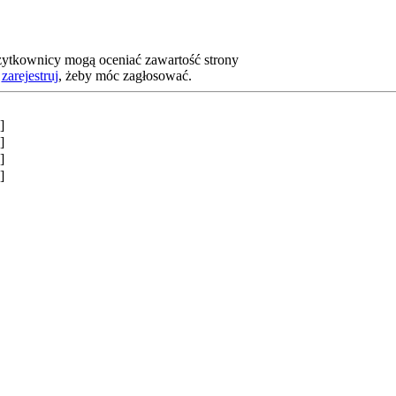
żytkownicy mogą oceniać zawartość strony
b
zarejestruj
, żeby móc zagłosować.
]
]
]
]