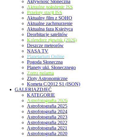
Aktywność Słoneczna
Aktualne położenie ISS
Przeloty stacji ISS
Aktualny film z SOHO
Aktualne zachmurzenie
Aktualna faza Księżyca
Deorbitacje satelitów
Kalendarz zjawisk (2026)
Deszcze meteorów
NASA TV
Planetarium Online
Pogoda Słoneczna
Planety ukł. Słonecznego
Zorza polarna
Zloty Astronomiczne
Kometa C/2012 S1 (ISON)
GALERIAZDJĘĆ
KATEGORIE
Astrofotografia 2026
Astrofotografia 2025
Astrofotografia 2024
Astrofotografia 2023
Astrofotografia 2022
Astrofotografia 2021
Astrofotografia 2020