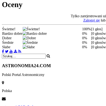
Oceny
Tylko zarejestrowani u
Zaloguj się
lu
Świetne!
100%
[1 głos]
Bardzo dobre
0%
[0 głosów
Dobre
0%
[0 głosów
Średnie
0%
[0 głosów
Słabe
0%
[0 głosów
ASTRONOMIA
24.COM
Polski Portal Astronomiczny
Polska