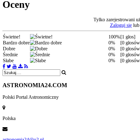
Oceny
Tylko zarejestrowani u
Zaloguj się
lu
Świetne!
100%
[1 głos]
Bardzo dobre
0%
[0 głosów
Dobre
0%
[0 głosów
Średnie
0%
[0 głosów
Słabe
0%
[0 głosów
ASTRONOMIA
24.COM
Polski Portal Astronomiczny
Polska
astronomia24@o2.pl