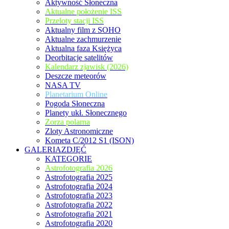
Aktywność Słoneczna
Aktualne położenie ISS
Przeloty stacji ISS
Aktualny film z SOHO
Aktualne zachmurzenie
Aktualna faza Księżyca
Deorbitacje satelitów
Kalendarz zjawisk (2026)
Deszcze meteorów
NASA TV
Planetarium Online
Pogoda Słoneczna
Planety ukł. Słonecznego
Zorza polarna
Zloty Astronomiczne
Kometa C/2012 S1 (ISON)
GALERIAZDJĘĆ
KATEGORIE
Astrofotografia 2026
Astrofotografia 2025
Astrofotografia 2024
Astrofotografia 2023
Astrofotografia 2022
Astrofotografia 2021
Astrofotografia 2020