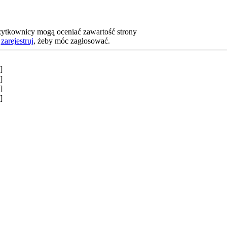
żytkownicy mogą oceniać zawartość strony
b
zarejestruj
, żeby móc zagłosować.
]
]
]
]