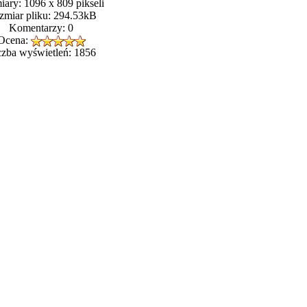
ary: 1096 x 809 pikseli
zmiar pliku: 294.53kB
Komentarzy: 0
Ocena:
czba wyświetleń: 1856