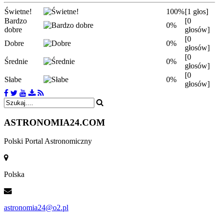
Świetne!
100%
[1 głos]
Bardzo
[0
0%
dobre
głosów]
[0
Dobre
0%
głosów]
[0
Średnie
0%
głosów]
[0
Słabe
0%
głosów]
ASTRONOMIA
24.COM
Polski Portal Astronomiczny
Polska
astronomia24@o2.pl