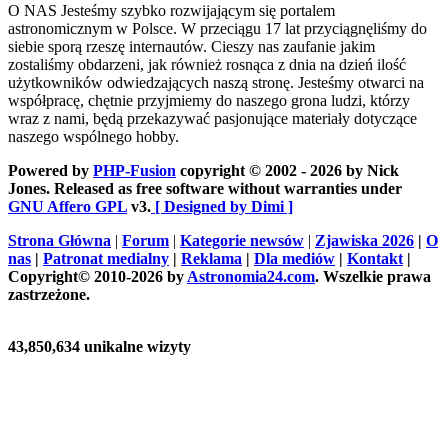
O NAS
Jesteśmy szybko rozwijającym się portalem
astronomicznym w Polsce. W przeciągu 17 lat przyciągnęliśmy do
siebie sporą rzeszę internautów. Cieszy nas zaufanie jakim
zostaliśmy obdarzeni, jak również rosnąca z dnia na dzień ilość
użytkowników odwiedzających naszą stronę. Jesteśmy otwarci na
współpracę, chętnie przyjmiemy do naszego grona ludzi, którzy
wraz z nami, będą przekazywać pasjonujące materiały dotyczące
naszego wspólnego hobby.
Powered by
PHP-Fusion
copyright © 2002 - 2026 by Nick
Jones. Released as free software without warranties under
GNU Affero GPL
v3.
[ Designed by Dimi ]
Strona Główna
|
Forum
|
Kategorie newsów
|
Zjawiska 2026
|
O
nas
|
Patronat medialny
|
Reklama
|
Dla mediów
|
Kontakt
|
Copyright© 2010-2026 by
Astronomia24.com
. Wszelkie prawa
zastrzeżone.
43,850,634 unikalne wizyty