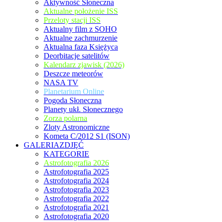
Aktywność Słoneczna
Aktualne położenie ISS
Przeloty stacji ISS
Aktualny film z SOHO
Aktualne zachmurzenie
Aktualna faza Księżyca
Deorbitacje satelitów
Kalendarz zjawisk (2026)
Deszcze meteorów
NASA TV
Planetarium Online
Pogoda Słoneczna
Planety ukł. Słonecznego
Zorza polarna
Zloty Astronomiczne
Kometa C/2012 S1 (ISON)
GALERIAZDJĘĆ
KATEGORIE
Astrofotografia 2026
Astrofotografia 2025
Astrofotografia 2024
Astrofotografia 2023
Astrofotografia 2022
Astrofotografia 2021
Astrofotografia 2020