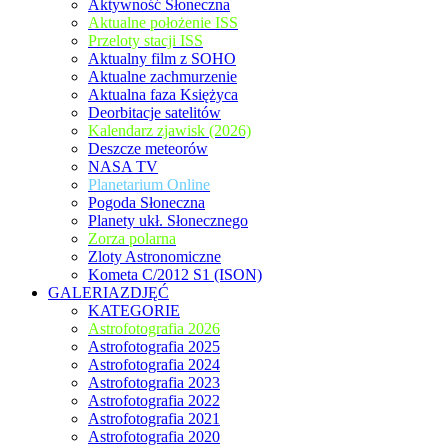
Aktywność Słoneczna
Aktualne położenie ISS
Przeloty stacji ISS
Aktualny film z SOHO
Aktualne zachmurzenie
Aktualna faza Księżyca
Deorbitacje satelitów
Kalendarz zjawisk (2026)
Deszcze meteorów
NASA TV
Planetarium Online
Pogoda Słoneczna
Planety ukł. Słonecznego
Zorza polarna
Zloty Astronomiczne
Kometa C/2012 S1 (ISON)
GALERIAZDJĘĆ
KATEGORIE
Astrofotografia 2026
Astrofotografia 2025
Astrofotografia 2024
Astrofotografia 2023
Astrofotografia 2022
Astrofotografia 2021
Astrofotografia 2020