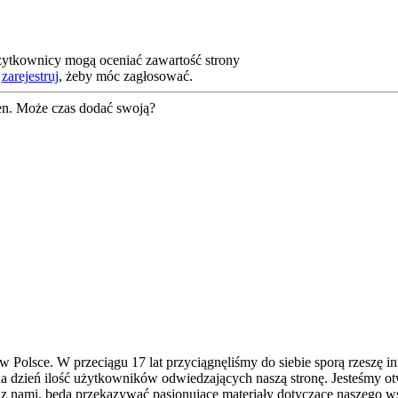
żytkownicy mogą oceniać zawartość strony
b
zarejestruj
, żeby móc zagłosować.
en. Może czas dodać swoją?
Polsce. W przeciągu 17 lat przyciągnęliśmy do siebie sporą rzeszę in
 na dzień ilość użytkowników odwiedzających naszą stronę. Jesteśmy ot
z z nami, będą przekazywać pasjonujące materiały dotyczące naszego 