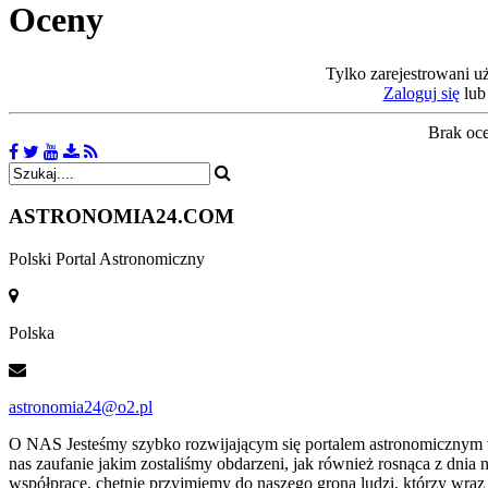
Oceny
Tylko zarejestrowani u
Zaloguj się
lu
Brak oc
ASTRONOMIA
24.COM
Polski Portal Astronomiczny
Polska
astronomia24@o2.pl
O NAS
Jesteśmy szybko rozwijającym się portalem astronomicznym w 
nas zaufanie jakim zostaliśmy obdarzeni, jak również rosnąca z dnia
współpracę, chętnie przyjmiemy do naszego grona ludzi, którzy wra