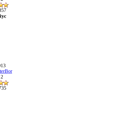
357
życ
013
terBor
 2
735