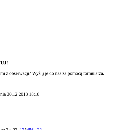
UJ!
ami z obserwacji? Wyślij je do nas za pomocą formularza.
nia 30.12.2013 18:18
ona 3 z 23:
1
2
3
4
5
6
...
23