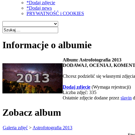
*Dodaj zdjęcie
*Dodaj news
PRYWATNOŚĆ i COOKIES
Informacje o albumie
Album: Astrofotografia 2013
DODAWAJ, OCENIAJ, KOMENT
Chcesz podzielić się własnymi zdjęci
Dodaj zdjęcie
(Wymaga rejestracji)
Liczba zdjęć: 335
Ostatnie zdjęcie dodane przez
slavin
d
Zobacz album
Galeria zdjęć
>
Astrofotografia 2013
Str