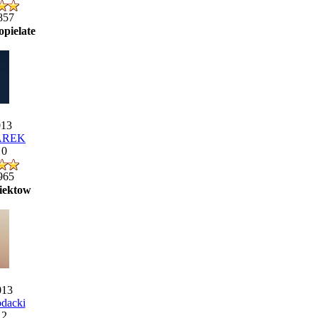
857
opielate
013
AREK
 0
965
biektow
013
dacki
 2