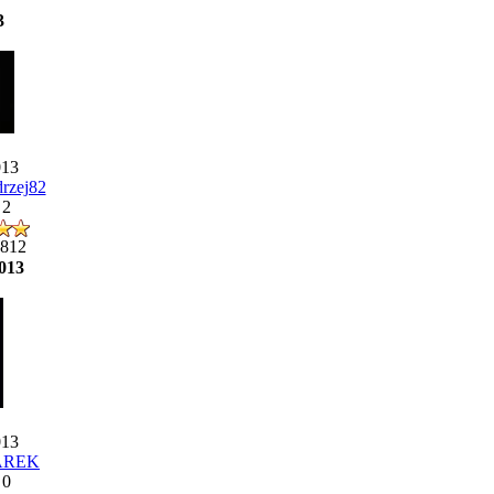
3
013
drzej82
 2
2812
2013
013
AREK
 0