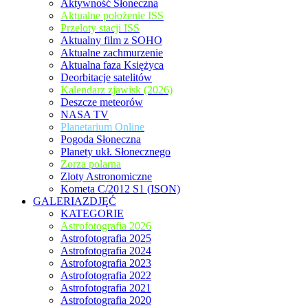
Aktywność Słoneczna
Aktualne położenie ISS
Przeloty stacji ISS
Aktualny film z SOHO
Aktualne zachmurzenie
Aktualna faza Księżyca
Deorbitacje satelitów
Kalendarz zjawisk (2026)
Deszcze meteorów
NASA TV
Planetarium Online
Pogoda Słoneczna
Planety ukł. Słonecznego
Zorza polarna
Zloty Astronomiczne
Kometa C/2012 S1 (ISON)
GALERIAZDJĘĆ
KATEGORIE
Astrofotografia 2026
Astrofotografia 2025
Astrofotografia 2024
Astrofotografia 2023
Astrofotografia 2022
Astrofotografia 2021
Astrofotografia 2020