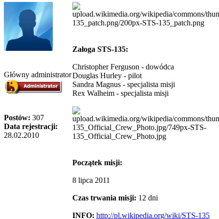
Załoga STS-135:
Christopher Ferguson - dowódca
Główny administrator
Douglas Hurley - pilot
Sandra Magnus - specjalista misji
Rex Walheim - specjalista misji
Postów:
307
Data rejestracji:
28.02.2010
Początek misji:
8 lipca 2011
Czas trwania misji:
12 dni
INFO:
http://pl.wikipedia.org/wiki/STS-135