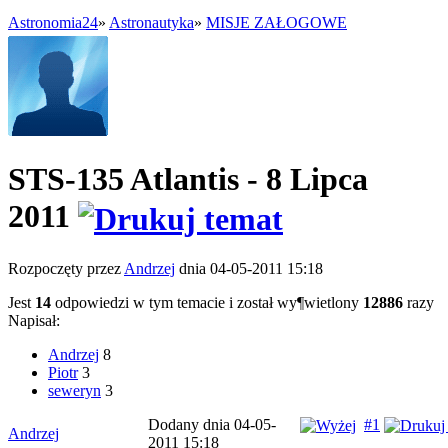
Astronomia24
»
Astronautyka
»
MISJE ZAŁOGOWE
STS-135 Atlantis - 8 Lipca
2011
Rozpoczęty przez
Andrzej
dnia 04-05-2011 15:18
Jest
14
odpowiedzi w tym temacie i został wy¶wietlony
12886
razy
Napisał:
Andrzej
8
Piotr
3
seweryn
3
Dodany dnia 04-05-
#1
Andrzej
2011 15:18