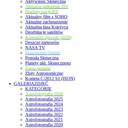
Aktywność Słoneczna
Aktualne położenie ISS
Przeloty stacji ISS
Aktualny film z SOHO
Aktualne zachmurzenie
Aktualna faza Księżyca
Deorbitacje satelitów
Kalendarz zjawisk (2026)
Deszcze meteorów
NASA TV
Planetarium Online
Pogoda Słoneczna
Planety ukł. Słonecznego
Zorza polarna
Zloty Astronomiczne
Kometa C/2012 S1 (ISON)
GALERIAZDJĘĆ
KATEGORIE
Astrofotografia 2026
Astrofotografia 2025
Astrofotografia 2024
Astrofotografia 2023
Astrofotografia 2022
Astrofotografia 2021
Astrofotografia 2020