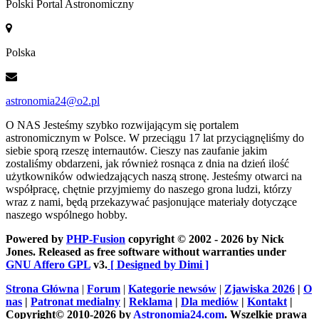
Polski Portal Astronomiczny
Polska
astronomia24@o2.pl
O NAS
Jesteśmy szybko rozwijającym się portalem
astronomicznym w Polsce. W przeciągu 17 lat przyciągnęliśmy do
siebie sporą rzeszę internautów. Cieszy nas zaufanie jakim
zostaliśmy obdarzeni, jak również rosnąca z dnia na dzień ilość
użytkowników odwiedzających naszą stronę. Jesteśmy otwarci na
współpracę, chętnie przyjmiemy do naszego grona ludzi, którzy
wraz z nami, będą przekazywać pasjonujące materiały dotyczące
naszego wspólnego hobby.
Powered by
PHP-Fusion
copyright © 2002 - 2026 by Nick
Jones. Released as free software without warranties under
GNU Affero GPL
v3.
[ Designed by Dimi ]
Strona Główna
|
Forum
|
Kategorie newsów
|
Zjawiska 2026
|
O
nas
|
Patronat medialny
|
Reklama
|
Dla mediów
|
Kontakt
|
Copyright© 2010-2026 by
Astronomia24.com
. Wszelkie prawa