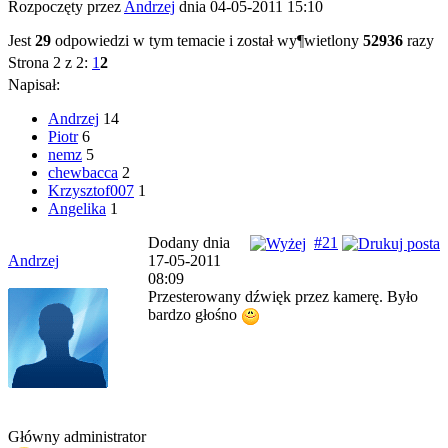
Rozpoczęty przez
Andrzej
dnia 04-05-2011 15:10
Jest
29
odpowiedzi w tym temacie i został wy¶wietlony
52936
razy
Strona 2 z 2:
1
2
Napisał:
Andrzej
14
Piotr
6
nemz
5
chewbacca
2
Krzysztof007
1
Angelika
1
Dodany dnia
#21
Andrzej
17-05-2011
08:09
Przesterowany dźwięk przez kamerę. Było
bardzo głośno
Główny administrator