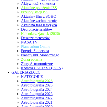
Aktywność Słoneczna
Aktualne położenie ISS
Przeloty stacji ISS
Aktualny film z SOHO
Aktualne zachmurzenie
Aktualna faza Księżyca
Deorbitacje satelitów
Kalendarz zjawisk (2026)
Deszcze meteorów
NASA TV
Planetarium Online
Pogoda Słoneczna
Planety ukł. Słonecznego
Zorza polarna
Zloty Astronomiczne
Kometa C/2012 S1 (ISON)
GALERIAZDJĘĆ
KATEGORIE
Astrofotografia 2026
Astrofotografia 2025
Astrofotografia 2024
Astrofotografia 2023
Astrofotografia 2022
Astrofotografia 2021
Astrofotografia 2020