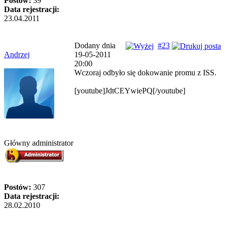
Postów:
39
Data rejestracji:
23.04.2011
Dodany dnia
#23
Andrzej
19-05-2011
20:00
Wczoraj odbyło się dokowanie promu z ISS.
[youtube]JdtCEYwiePQ[/youtube]
Główny administrator
Postów:
307
Data rejestracji:
28.02.2010