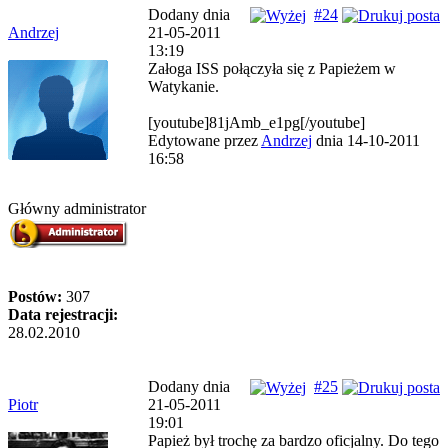
Dodany dnia
#24
Andrzej
21-05-2011
13:19
Załoga ISS połączyła się z Papieżem w
Watykanie.
[youtube]81jAmb_e1pg[/youtube]
Edytowane przez
Andrzej
dnia 14-10-2011
16:58
Główny administrator
Postów:
307
Data rejestracji:
28.02.2010
Dodany dnia
#25
Piotr
21-05-2011
19:01
Papież był trochę za bardzo oficjalny. Do tego