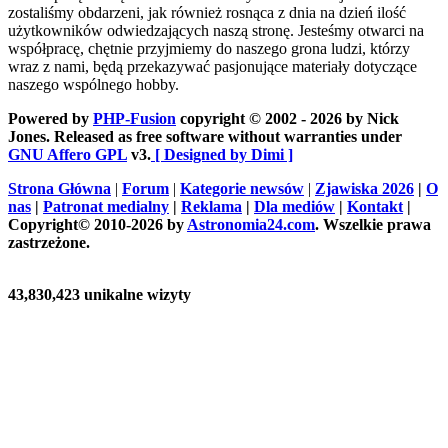
zostaliśmy obdarzeni, jak również rosnąca z dnia na dzień ilość
użytkowników odwiedzających naszą stronę. Jesteśmy otwarci na
współpracę, chętnie przyjmiemy do naszego grona ludzi, którzy
wraz z nami, będą przekazywać pasjonujące materiały dotyczące
naszego wspólnego hobby.
Powered by
PHP-Fusion
copyright © 2002 - 2026 by Nick
Jones. Released as free software without warranties under
GNU Affero GPL
v3.
[ Designed by Dimi ]
Strona Główna
|
Forum
|
Kategorie newsów
|
Zjawiska 2026
|
O
nas
|
Patronat medialny
|
Reklama
|
Dla mediów
|
Kontakt
|
Copyright© 2010-2026 by
Astronomia24.com
. Wszelkie prawa
zastrzeżone.
43,830,423 unikalne wizyty