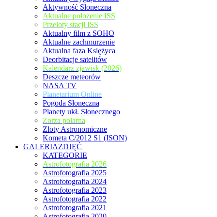
Aktywność Słoneczna
Aktualne położenie ISS
Przeloty stacji ISS
Aktualny film z SOHO
Aktualne zachmurzenie
Aktualna faza Księżyca
Deorbitacje satelitów
Kalendarz zjawisk (2026)
Deszcze meteorów
NASA TV
Planetarium Online
Pogoda Słoneczna
Planety ukł. Słonecznego
Zorza polarna
Zloty Astronomiczne
Kometa C/2012 S1 (ISON)
GALERIAZDJĘĆ
KATEGORIE
Astrofotografia 2026
Astrofotografia 2025
Astrofotografia 2024
Astrofotografia 2023
Astrofotografia 2022
Astrofotografia 2021
Astrofotografia 2020