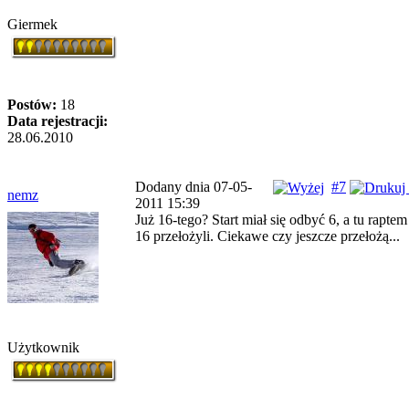
Giermek
Postów:
18
Data rejestracji:
28.06.2010
Dodany dnia 07-05-
#7
nemz
2011 15:39
Już 16-tego? Start miał się odbyć 6, a tu raptem
16 przełożyli. Ciekawe czy jeszcze przełożą...
Użytkownik