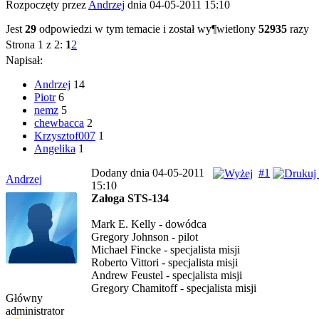
Rozpoczęty przez
Andrzej
dnia 04-05-2011 15:10
Jest
29
odpowiedzi w tym temacie i został wy¶wietlony
52935
razy
Strona 1 z 2:
1
2
Napisał:
Andrzej
14
Piotr
6
nemz
5
chewbacca
2
Krzysztof007
1
Angelika
1
Dodany dnia 04-05-2011
#1
Andrzej
15:10
Załoga STS-134
Mark E. Kelly - dowódca
Gregory Johnson - pilot
Michael Fincke - specjalista misji
Roberto Vittori - specjalista misji
Andrew Feustel - specjalista misji
Gregory Chamitoff - specjalista misji
Główny
administrator