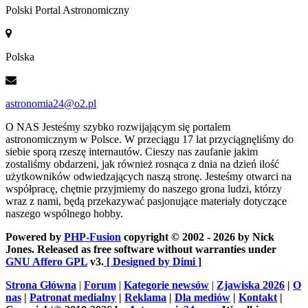
Polski Portal Astronomiczny
Polska
astronomia24@o2.pl
O NAS
Jesteśmy szybko rozwijającym się portalem
astronomicznym w Polsce. W przeciągu 17 lat przyciągnęliśmy do
siebie sporą rzeszę internautów. Cieszy nas zaufanie jakim
zostaliśmy obdarzeni, jak również rosnąca z dnia na dzień ilość
użytkowników odwiedzających naszą stronę. Jesteśmy otwarci na
współpracę, chętnie przyjmiemy do naszego grona ludzi, którzy
wraz z nami, będą przekazywać pasjonujące materiały dotyczące
naszego wspólnego hobby.
Powered by
PHP-Fusion
copyright © 2002 - 2026 by Nick
Jones. Released as free software without warranties under
GNU Affero GPL
v3.
[ Designed by Dimi ]
Strona Główna
|
Forum
|
Kategorie newsów
|
Zjawiska 2026
|
O
nas
|
Patronat medialny
|
Reklama
|
Dla mediów
|
Kontakt
|