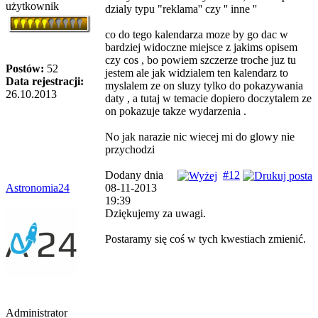
użytkownik
dzialy typu "reklama'' czy '' inne ''
co do tego kalendarza moze by go dac w
bardziej widoczne miejsce z jakims opisem
czy cos , bo powiem szczerze troche juz tu
Postów:
52
jestem ale jak widzialem ten kalendarz to
Data rejestracji:
myslalem ze on sluzy tylko do pokazywania
26.10.2013
daty , a tutaj w temacie dopiero doczytalem ze
on pokazuje takze wydarzenia .
No jak narazie nic wiecej mi do glowy nie
przychodzi
Dodany dnia
#12
Astronomia24
08-11-2013
19:39
Dziękujemy za uwagi.
Postaramy się coś w tych kwestiach zmienić.
Administrator