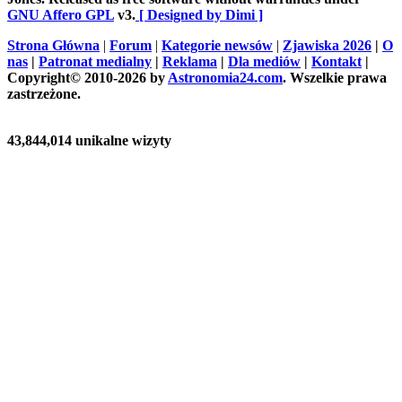
GNU Affero GPL
v3.
[ Designed by Dimi ]
Strona Główna
|
Forum
|
Kategorie newsów
|
Zjawiska 2026
|
O
nas
|
Patronat medialny
|
Reklama
|
Dla mediów
|
Kontakt
|
Copyright© 2010-2026 by
Astronomia24.com
. Wszelkie prawa
zastrzeżone.
43,844,014 unikalne wizyty