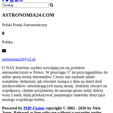
ASTRONOMIA
24.COM
Polski Portal Astronomiczny
Polska
astronomia24@o2.pl
O NAS
Jesteśmy szybko rozwijającym się portalem
astronomicznym w Polsce. W przeciągu 17 lat przyciągnęliśmy do
siebie sporą rzeszę internautów. Cieszy nas zaufanie jakim
zostaliśmy obdarzeni, jak również rosnąca z dnia na dzień ilość
użytkowników odwiedzających naszą stronę. Jesteśmy otwarci na
współpracę, chętnie przyjmiemy do naszego grona ludzi, którzy
wraz z nami, będą przekazywać pasjonujące materiały dotyczące
naszego wspólnego hobby.
Powered by
PHP-Fusion
copyright © 2002 - 2026 by Nick
Jones. Released as free software without warranties under