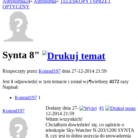
Astronomia24
»
Astronomia
»
TELESKOPY I SPRZĘT
OPTYCZNY
Synta 8"
Rozpoczęty przez
Konrad197
dnia 27-12-2014 21:59
Jest
1
odpowiedzi w tym temacie i został wy¶wietlony
4172
razy
Napisał:
Konrad197
1
Dodany dnia 27-
#1
Konrad197
12-2014 21:59
Witam wszystkich!
Chciałbym dowiedzieć się, co sądzicie o
teleskopie Sky-Watcher N-203/1200 SYNTA
8, czy jest to dobra pozycja do prowadzenia