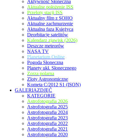
Aktywność Słoneczna
Aktualne położenie ISS
Przeloty stacji ISS
Aktualny film z SOHO
Aktualne zachmurzenie
Aktualna faza Księżyca
Deorbitacje satelitów
Kalendarz zjawisk (2026)
Deszcze meteorów
NASA TV
Planetarium Online
Pogoda Słoneczna
Planety ukł. Słonecznego
Zorza polarna
Zloty Astronomiczne
Kometa C/2012 S1 (ISON)
GALERIAZDJĘĆ
KATEGORIE
Astrofotografia 2026
Astrofotografia 2025
Astrofotografia 2024
Astrofotografia 2023
Astrofotografia 2022
Astrofotografia 2021
Astrofotografia 2020