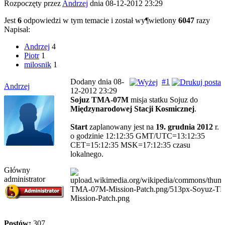
Rozpoczęty przez
Andrzej
dnia 08-12-2012 23:29
Jest
6
odpowiedzi w tym temacie i został wy¶wietlony
6047
razy
Napisał:
Andrzej
4
Piotr
1
milosnik
1
Dodany dnia 08-
#1
Andrzej
12-2012 23:29
Sojuz TMA-07M
misja statku Sojuz do
Międzynarodowej Stacji Kosmicznej
.
Start
zaplanowany jest na
19. grudnia 2012
r.
o godzinie 12:12:35 GMT/UTC=13:12:35
CET=15:12:35 MSK=17:12:35 czasu
lokalnego.
Główny
administrator
Postów:
307