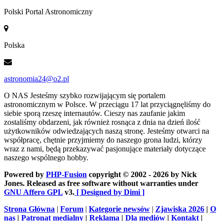
Polski Portal Astronomiczny
Polska
astronomia24@o2.pl
O NAS
Jesteśmy szybko rozwijającym się portalem
astronomicznym w Polsce. W przeciągu 17 lat przyciągnęliśmy do
siebie sporą rzeszę internautów. Cieszy nas zaufanie jakim
zostaliśmy obdarzeni, jak również rosnąca z dnia na dzień ilość
użytkowników odwiedzających naszą stronę. Jesteśmy otwarci na
współpracę, chętnie przyjmiemy do naszego grona ludzi, którzy
wraz z nami, będą przekazywać pasjonujące materiały dotyczące
naszego wspólnego hobby.
Powered by
PHP-Fusion
copyright © 2002 - 2026 by Nick
Jones. Released as free software without warranties under
GNU Affero GPL
v3.
[ Designed by Dimi ]
Strona Główna
|
Forum
|
Kategorie newsów
|
Zjawiska 2026
|
O
nas
|
Patronat medialny
|
Reklama
|
Dla mediów
|
Kontakt
|