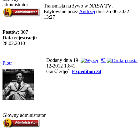
administrator
Transmisja na żywo w
NASA TV
.
Edytowane przez
Andrzej
dnia 26-06-2022
13:27
Postów:
307
Data rejestracji:
28.02.2010
Dodany dnia 19-
#3
Piotr
12-2012 13:41
Garść zdjęć:
Expedition 34
Główny administrator