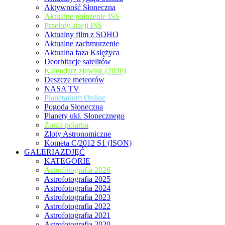
Aktywność Słoneczna
Aktualne położenie ISS
Przeloty stacji ISS
Aktualny film z SOHO
Aktualne zachmurzenie
Aktualna faza Księżyca
Deorbitacje satelitów
Kalendarz zjawisk (2026)
Deszcze meteorów
NASA TV
Planetarium Online
Pogoda Słoneczna
Planety ukł. Słonecznego
Zorza polarna
Zloty Astronomiczne
Kometa C/2012 S1 (ISON)
GALERIAZDJĘĆ
KATEGORIE
Astrofotografia 2026
Astrofotografia 2025
Astrofotografia 2024
Astrofotografia 2023
Astrofotografia 2022
Astrofotografia 2021
Astrofotografia 2020